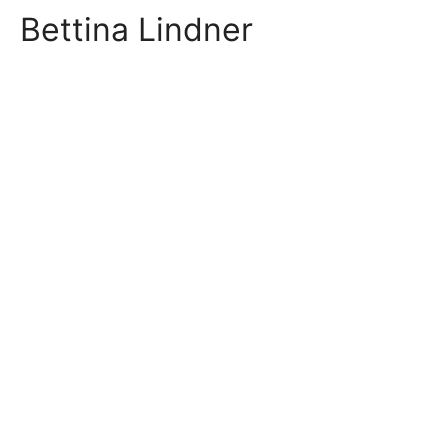
Zum
Bettina Lindner
Inhalt
springen